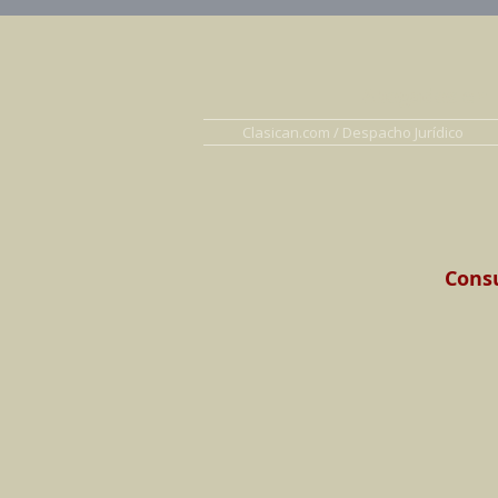
Abogados en D
Clasican.com / Despacho Jurídico
Consu