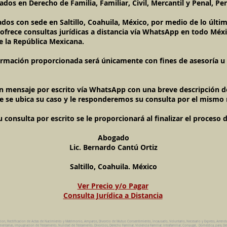
dos en Derecho de Familia, Familiar, Civil, Mercantil y Penal, Pen
ados con sede en Saltillo, Coahuila, México, por medio de lo últ
l ofrece consultas jurídicas a distancia vía WhatsApp en todo Méxi
e la República Mexicana.
ormación proporcionada será únicamente con fines de asesoría u o
un mensaje por escrito vía WhatsApp con una breve descripción de
e se ubica su caso y le responderemos su consulta por el mismo
onsulta por escrito se le proporcionará al finalizar el proceso 
Abogado
Lic. Bernardo Cantú Ortiz
Saltillo, Coahuila. México
Ver Precio y/o Pagar
Consulta Jurídica a Distancia
cion, Rectificacion de Actas de Nacimiento y Matrimonio, Amparos, Divorcio de Mutuo Consentimiento, Incausado, Voluntario, Necesario y Express, Arrend
ntarias, Impugnacion de Testamento, Nulidad de Testamento, Divorcios, Derecho Familiar, Violencia Familiar, Intrafamiliar, Conyugal, Domestica, para, De