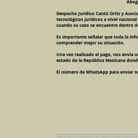
Aboga
Despacho Jurídico Cantú Ortiz y Asoci
tecnológicos jurídicos a nivel naciona
cuando su caso se encuentre dentro d
Es importante señalar que toda la inf
comprender mejor su situación.
Una vez realizado el pago, nos envía 
estado de la República Mexicana dond
El número de WhatsApp para enviar su c
Pension Alimenticia, Divorcio, Daño Moral, Herencias, Guarda y Custodia de Menores, Adop
Estado de Interdiccion, Nombramiento de Tutor, Testamentos, Intestados, Sucesiones Testame