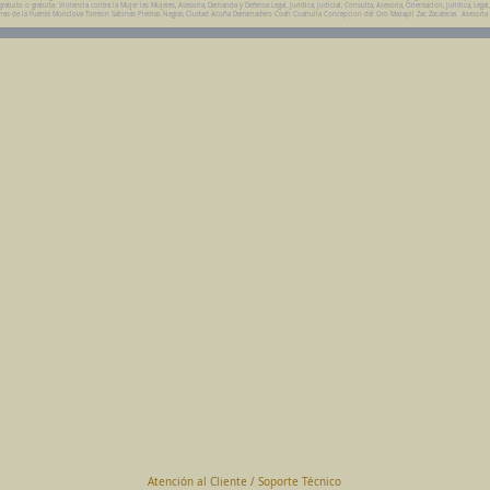
uito o gratuita. Violencia contra la Mujer las Mujeres, Asesoria, Demanda y Defensa Legal, Juridica, Judicial, Consulta, Asesoria, Orientacion, Juridica, Legal
da Parras de la Fuente Monclova Torreon Sabinas Piedras Negras Ciudad Acuña Derramadero Coah Coahuila Concepcion del Oro Mazapil Zac Zacatecas Asesoria
Abogados en Saltillo, Coah.
Despacho Jurídico Cantú Ortiz y Asociados
Página Principal
www.clasican.com
Abogada en Saltillo, Coah.
Lic. Maria Angélica Cantú Ortiz
Abogado en Saltillo, Coah.
Lic. Bernardo Cantú Ortiz
Abogados en México
Consulta Jurídica a Distancia
En Todo México Vía WhatsApp
Terminal Virtual
Pagar con Tarjeta de Crédito o Debito
www.clasican.com
Atención al Cliente / Soporte Técnico