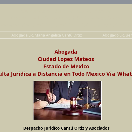
Abogados en Saltillo, Coah. México
Despacho Jurídico Cantú Ortiz y Asociados
erecho de Familia, Familiar, Civil, Mercantil y Pe
Abogada Lic. Maria Angélica Cantú Ortiz
Abogado Lic. Be
Abogada
Ciudad Lopez Mateos
Estado de Mexico
lta Juridica a Distancia en Todo Mexico
Via Wha
Despacho Juridíco Cantú Ortiz y Asociados