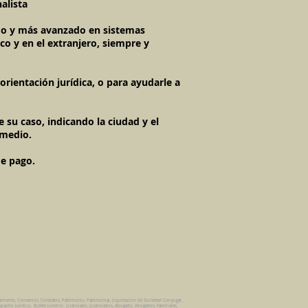
alista
imo y más avanzado en sistemas
co y en el extranjero, siempre y
rientación jurídica, o para ayudarle a
 su caso, indicando la ciudad y el
 medio.
de pago.
amiento, Convenios, Contratos, Patrimonio, Patrimonial, Liquidacion de Sociedad Conyugal,
spacho Juridico. Bufete Juridico. Licenciado, Licenciados, Abogado, Abogados, Familiares,