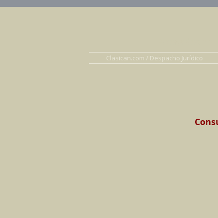
Abogados en D
Clasican.com / Despacho Jurídico
Consu