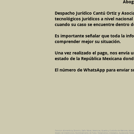
Aboga
Despacho Jurídico Cantú Ortiz y Asoci
tecnológicos jurídicos a nivel naciona
cuando su caso se encuentre dentro d
Es importante señalar que toda la inf
comprender mejor su situación.
Una vez realizado el pago, nos envía 
estado de la República Mexicana dond
El número de WhatsApp para enviar su c
Pension Alimenticia, Divorcio, Daño Moral, Herencias, Guarda y Custodia de Menores, Adop
Estado de Interdiccion, Nombramiento de Tutor, Testamentos, Intestados, Sucesiones Testame