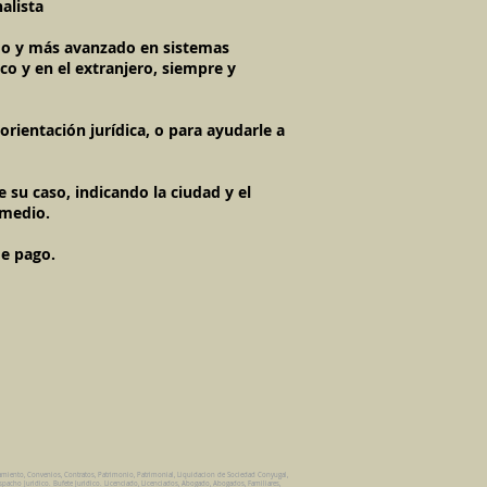
alista
imo y más avanzado en sistemas
co y en el extranjero, siempre y
rientación jurídica, o para ayudarle a
 su caso, indicando la ciudad y el
 medio.
de pago.
amiento, Convenios, Contratos, Patrimonio, Patrimonial, Liquidacion de Sociedad Conyugal,
spacho Juridico. Bufete Juridico. Licenciado, Licenciados, Abogado, Abogados, Familiares,