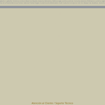
uito o gratuita. Violencia contra la Mujer las Mujeres, Asesoria, Demanda y Defensa Legal, Juridica, Judicial, Consulta, Asesoria, Orientacion, Juridica, Legal
da Parras de la Fuente Monclova Torreon Sabinas Piedras Negras Ciudad Acuña Derramadero Coah Coahuila Concepcion del Oro Mazapil Zac Zacatecas Asesoria
Abogados en Saltillo, Coah.
Despacho Jurídico Cantú Ortiz y Asociados
Página Principal
www.clasican.com
Abogada en Saltillo, Coah.
Lic. Maria Angélica Cantú Ortiz
Abogado en Saltillo, Coah.
Lic. Bernardo Cantú Ortiz
Abogados en México
Consulta Jurídica a Distancia
En Todo México Vía WhatsApp
Terminal Virtual
Pagar con Tarjeta de Crédito o Debito
www.clasican.com
Atención al Cliente / Soporte Técnico