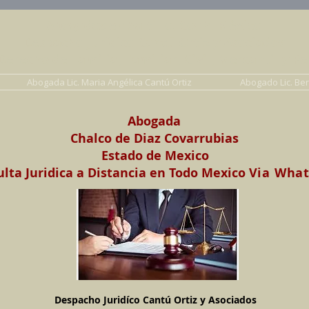
Abogados en Saltillo, Coah. México
Despacho Jurídico Cantú Ortiz y Asociados
erecho de Familia, Familiar, Civil, Mercantil y Pe
Abogada Lic. Maria Angélica Cantú Ortiz
Abogado Lic. Be
Abogada
Chalco de Diaz Covarrubias
Estado de Mexico
lta Juridica a Distancia en Todo Mexico
Via Wha
Despacho Juridíco Cantú Ortiz y Asociados