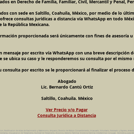
dos en Derecho de Familia, Familiar, Civil, Mercantil y Penal, Pen
ados con sede en Saltillo, Coahuila, México, por medio de lo últ
l ofrece consultas jurídicas a distancia vía WhatsApp en todo Méxi
e la República Mexicana.
ormación proporcionada será únicamente con fines de asesoría u o
un mensaje por escrito vía WhatsApp con una breve descripción de
e se ubica su caso y le responderemos su consulta por el mismo
onsulta por escrito se le proporcionará al finalizar el proceso 
Abogado
Lic. Bernardo Cantú Ortiz
Saltillo, Coahuila. México
Ver Precio y/o Pagar
Consulta Jurídica a Distancia
cion, Rectificacion de Actas de Nacimiento y Matrimonio, Amparos, Divorcio de Mutuo Consentimiento, Incausado, Voluntario, Necesario y Express, Arrend
ntarias, Impugnacion de Testamento, Nulidad de Testamento, Divorcios, Derecho Familiar, Violencia Familiar, Intrafamiliar, Conyugal, Domestica, para, De