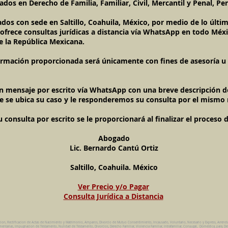
dos en Derecho de Familia, Familiar, Civil, Mercantil y Penal, Pen
ados con sede en Saltillo, Coahuila, México, por medio de lo últ
l ofrece consultas jurídicas a distancia vía WhatsApp en todo Méxi
e la República Mexicana.
ormación proporcionada será únicamente con fines de asesoría u o
un mensaje por escrito vía WhatsApp con una breve descripción de
e se ubica su caso y le responderemos su consulta por el mismo
onsulta por escrito se le proporcionará al finalizar el proceso 
Abogado
Lic. Bernardo Cantú Ortiz
Saltillo, Coahuila. México
Ver Precio y/o Pagar
Consulta Jurídica a Distancia
cion, Rectificacion de Actas de Nacimiento y Matrimonio, Amparos, Divorcio de Mutuo Consentimiento, Incausado, Voluntario, Necesario y Express, Arrend
ntarias, Impugnacion de Testamento, Nulidad de Testamento, Divorcios, Derecho Familiar, Violencia Familiar, Intrafamiliar, Conyugal, Domestica, para, De