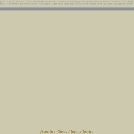
uito o gratuita. Violencia contra la Mujer las Mujeres, Asesoria, Demanda y Defensa Legal, Juridica, Judicial, Consulta, Asesoria, Orientacion, Juridica, Legal
da Parras de la Fuente Monclova Torreon Sabinas Piedras Negras Ciudad Acuña Derramadero Coah Coahuila Concepcion del Oro Mazapil Zac Zacatecas Asesoria
Abogados en Saltillo, Coah.
Despacho Jurídico Cantú Ortiz y Asociados
Página Principal
www.clasican.com
Abogada en Saltillo, Coah.
Lic. Maria Angélica Cantú Ortiz
Abogado en Saltillo, Coah.
Lic. Bernardo Cantú Ortiz
Abogados en México
Consulta Jurídica a Distancia
En Todo México Vía WhatsApp
Terminal Virtual
Pagar con Tarjeta de Crédito o Debito
www.clasican.com
Atención al Cliente / Soporte Técnico