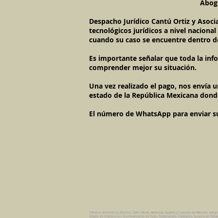
Aboga
Despacho Jurídico Cantú Ortiz y Asoci
tecnológicos jurídicos a nivel naciona
cuando su caso se encuentre dentro d
Es importante señalar que toda la inf
comprender mejor su situación.
Una vez realizado el pago, nos envía 
estado de la República Mexicana dond
El número de WhatsApp para enviar su c
Pension Alimenticia, Divorcio, Daño Moral, Herencias, Guarda y Custodia de Menores, Adop
Estado de Interdiccion, Nombramiento de Tutor, Testamentos, Intestados, Sucesiones Testame