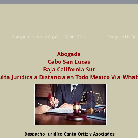
Abogados en Saltillo, Coah. México
Despacho Jurídico Cantú Ortiz y Asociados
erecho de Familia, Familiar, Civil, Mercantil y Pe
Abogada Lic. Maria Angélica Cantú Ortiz
Abogado Lic. Be
Abogada
Cabo San Lucas
Baja California Sur
lta Juridica a Distancia en Todo Mexico
Via Wha
Despacho Juridíco Cantú Ortiz y Asociados