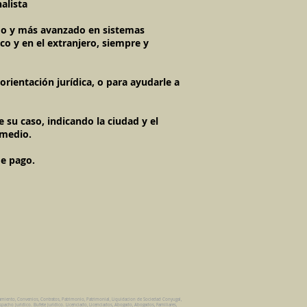
alista
imo y más avanzado en sistemas
co y en el extranjero, siempre y
rientación jurídica, o para ayudarle a
 su caso, indicando la ciudad y el
 medio.
de pago.
amiento, Convenios, Contratos, Patrimonio, Patrimonial, Liquidacion de Sociedad Conyugal,
spacho Juridico. Bufete Juridico. Licenciado, Licenciados, Abogado, Abogados, Familiares,