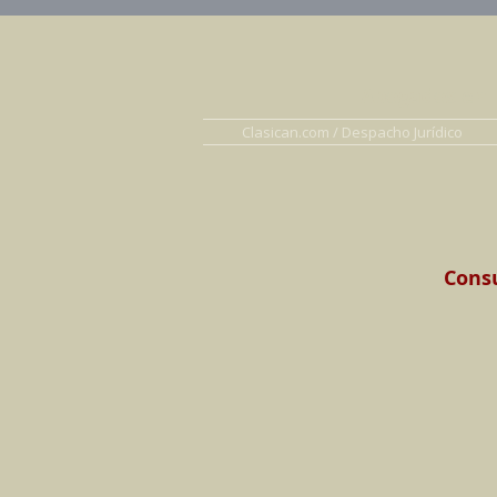
Abogados en D
Clasican.com / Despacho Jurídico
Consu